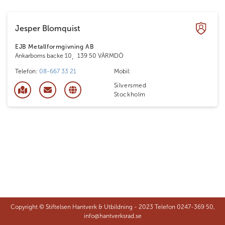
Jesper Blomquist
EJB Metallformgivning AB
Ankarboms backe 10
,
139 50 VÄRMDÖ
Telefon:
08-667 33 21
Mobil:
Silversmed
Stockholm
Copyright © Stiftelsen Hantverk & Utbildning - 2023 Telefon 0247-369 50,
info@hantverksrad.se