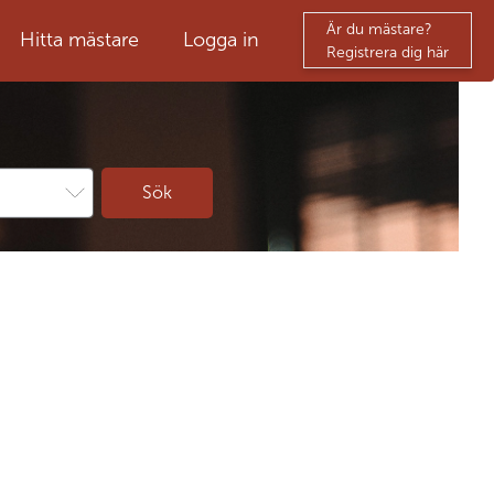
Är du mästare?
Hitta mästare
Logga in
Registrera dig här
Sök