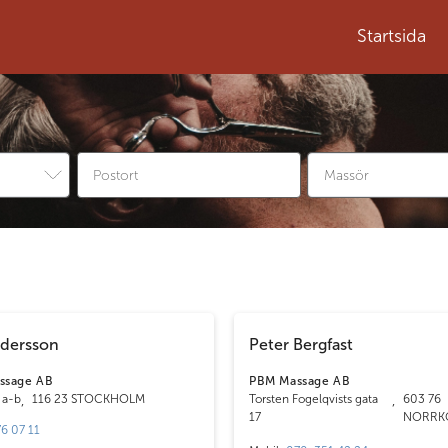
Startsida
dersson
Peter Bergfast
ssage AB
PBM Massage AB
 a-b
,
116 23 STOCKHOLM
Torsten Fogelqvists gata
,
603 76
17
NORRK
6 07 11