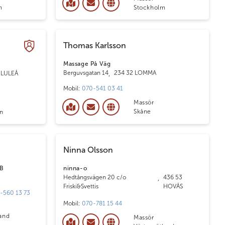
m
Stockholm
Thomas Karlsson
Massage På Väg
Berguvsgatan 14
,
234 32 LOMMA
 LULEÅ
Mobil:
070-541 03 41
Massör
Skåne
en
Ninna Olsson
AB
ninna-o
Hedtångsvägen 20 c/o
,
436 53
Friski&Svettis
HOVÅS
-560 13 73
Mobil:
070-781 15 44
and
Massör