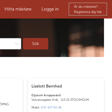
Är du mästare?
Hitta mästare
Logga in
Registrera dig här
Sök
Liselott Bernhed
Elysium kroppsvård
Vulcanusgatan 4 nb
,
113 21 STOCKHOLM
ÖPING
Mobil:
070-677 00 46