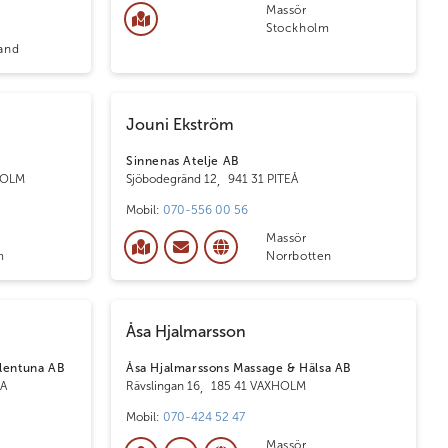
Massör
Stockholm
and
Jouni Ekström
Sinnenas Atelje AB
HOLM
Sjöbodegränd 12
,
941 31 PITEÅ
Mobil:
070-556 00 56
Massör
m
Norrbotten
Åsa Hjalmarsson
llentuna AB
Åsa Hjalmarssons Massage & Hälsa AB
NA
Rävslingan 16
,
185 41 VAXHOLM
Mobil:
070-424 52 47
Massör