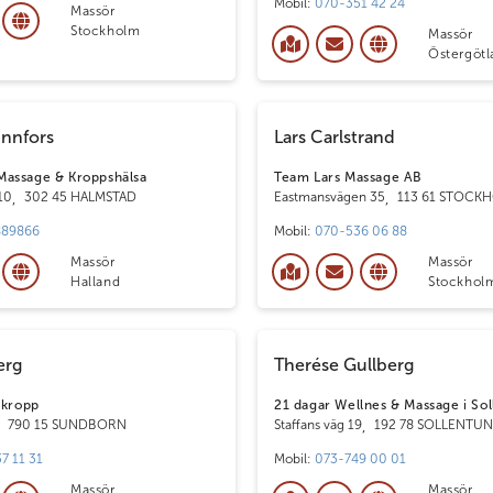
Mobil:
070-351 42 24
Massör
Stockholm
Massör
Östergötl
nnfors
Lars Carlstrand
assage & Kroppshälsa
Team Lars Massage AB
 10
,
302 45 HALMSTAD
Eastmansvägen 35
,
113 61 STOCK
889866
Mobil:
070-536 06 88
Massör
Massör
Halland
Stockhol
erg
Therése Gullberg
 kropp
21 dagar Wellnes & Massage i So
,
790 15 SUNDBORN
Staffans väg 19
,
192 78 SOLLENTU
7 11 31
Mobil:
073-749 00 01
Massör
Massör