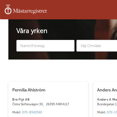
Våra yrken
Pernilla Ahlström
Anders An
Bra Flyt AB
Anders A Ma
Östra Skiftesvägen 30
,
26395 FARHULT
Bondegatan 1
Mobil:
070-8342560
Mobil:
070-17