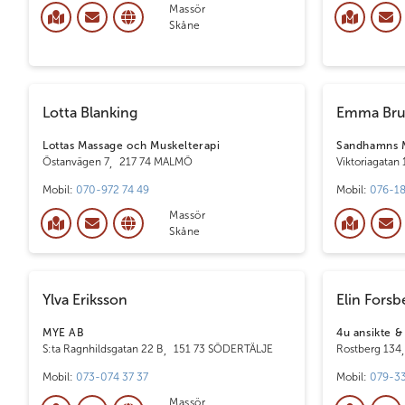
Massör
Skåne
Lotta Blanking
Emma Bru
Lottas Massage och Muskelterapi
Sandhamns M
Östanvägen 7
,
217 74 MALMÖ
Viktoriagatan
Mobil:
070-972 74 49
Mobil:
076-1
Massör
Skåne
Ylva Eriksson
Elin Forsb
MYE AB
4u ansikte &
S:ta Ragnhildsgatan 22 B
,
151 73 SÖDERTÄLJE
Rostberg 134
Mobil:
073-074 37 37
Mobil:
079-33
Massör