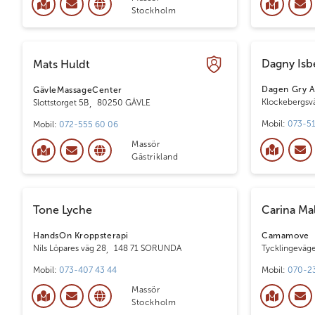
Stockholm
Dagny Isb
Mats Huldt
Dagen Gry 
GävleMassageCenter
Klockebergsv
Slottstorget 5B
,
80250 GÄVLE
Mobil:
073-51
Mobil:
072-555 60 06
Massör
Gästrikland
Tone Lyche
Carina Ma
HandsOn Kroppsterapi
Camamove
Nils Löpares väg 28
,
148 71 SORUNDA
Tycklingeväg
Mobil:
073-407 43 44
Mobil:
070-23
Massör
Stockholm