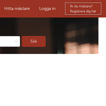
Är du mästare?
Hitta mästare
Logga in
Registrera dig här
Sök