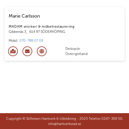
Marie Carlsson
MADAM snickeri & möbelrestaurering
Gibbenäs 3
,
614 97 SÖDERKÖPING
Mobil:
070-788 07 08
Dekopör
Östergötland
Copyright © Stiftelsen Hantverk & Utbildning - 2023 Telefon 0247-369 50,
info@hantverksrad.se